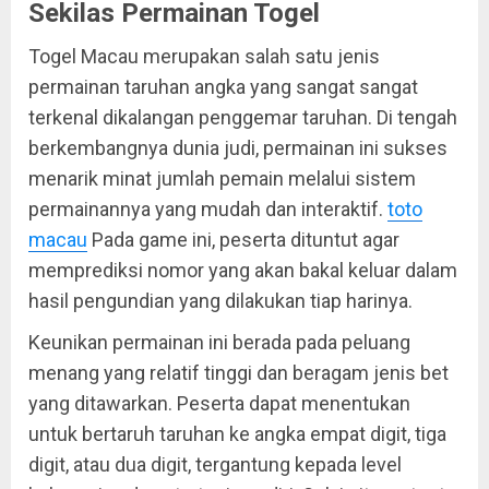
Sekilas Permainan Togel
Togel Macau merupakan salah satu jenis
permainan taruhan angka yang sangat sangat
terkenal dikalangan penggemar taruhan. Di tengah
berkembangnya dunia judi, permainan ini sukses
menarik minat jumlah pemain melalui sistem
permainannya yang mudah dan interaktif.
toto
macau
Pada game ini, peserta dituntut agar
memprediksi nomor yang akan bakal keluar dalam
hasil pengundian yang dilakukan tiap harinya.
Keunikan permainan ini berada pada peluang
menang yang relatif tinggi dan beragam jenis bet
yang ditawarkan. Peserta dapat menentukan
untuk bertaruh taruhan ke angka empat digit, tiga
digit, atau dua digit, tergantung kepada level