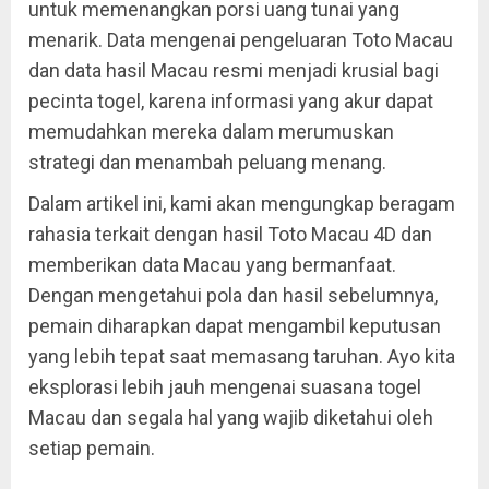
untuk memenangkan porsi uang tunai yang
menarik. Data mengenai pengeluaran Toto Macau
dan data hasil Macau resmi menjadi krusial bagi
pecinta togel, karena informasi yang akur dapat
memudahkan mereka dalam merumuskan
strategi dan menambah peluang menang.
Dalam artikel ini, kami akan mengungkap beragam
rahasia terkait dengan hasil Toto Macau 4D dan
memberikan data Macau yang bermanfaat.
Dengan mengetahui pola dan hasil sebelumnya,
pemain diharapkan dapat mengambil keputusan
yang lebih tepat saat memasang taruhan. Ayo kita
eksplorasi lebih jauh mengenai suasana togel
Macau dan segala hal yang wajib diketahui oleh
setiap pemain.