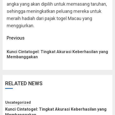
angka yang akan dipilih untuk memasang taruhan,
sehingga meningkatkan peluang mereka untuk
meraih hadiah dari pajak togel Macau yang
menggiurkan.
Post
Previous
navigation
Kunci Cintatogel: Tingkat Akurasi Keberhasilan yang
Pre
Membanggakan
pos
RELATED NEWS
Uncategorized
Kunci Cintatogel: Tingkat Akurasi Keberhasilan yang
Membanggakan