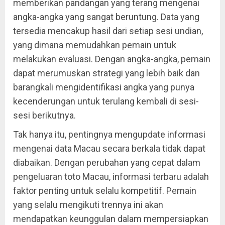
memberikan pandangan yang terang mengenai
angka-angka yang sangat beruntung. Data yang
tersedia mencakup hasil dari setiap sesi undian,
yang dimana memudahkan pemain untuk
melakukan evaluasi. Dengan angka-angka, pemain
dapat merumuskan strategi yang lebih baik dan
barangkali mengidentifikasi angka yang punya
kecenderungan untuk terulang kembali di sesi-
sesi berikutnya.
Tak hanya itu, pentingnya mengupdate informasi
mengenai data Macau secara berkala tidak dapat
diabaikan. Dengan perubahan yang cepat dalam
pengeluaran toto Macau, informasi terbaru adalah
faktor penting untuk selalu kompetitif. Pemain
yang selalu mengikuti trennya ini akan
mendapatkan keunggulan dalam mempersiapkan