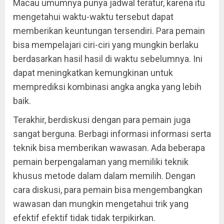
Macau umumnya punya jadwal teratur, karena itu
mengetahui waktu-waktu tersebut dapat
memberikan keuntungan tersendiri. Para pemain
bisa mempelajari ciri-ciri yang mungkin berlaku
berdasarkan hasil hasil di waktu sebelumnya. Ini
dapat meningkatkan kemungkinan untuk
memprediksi kombinasi angka angka yang lebih
baik.
Terakhir, berdiskusi dengan para pemain juga
sangat berguna. Berbagi informasi informasi serta
teknik bisa memberikan wawasan. Ada beberapa
pemain berpengalaman yang memiliki teknik
khusus metode dalam dalam memilih. Dengan
cara diskusi, para pemain bisa mengembangkan
wawasan dan mungkin mengetahui trik yang
efektif efektif tidak tidak terpikirkan.