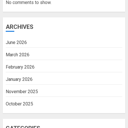
No comments to show.
ARCHIVES
June 2026
March 2026
February 2026
January 2026
November 2025
October 2025