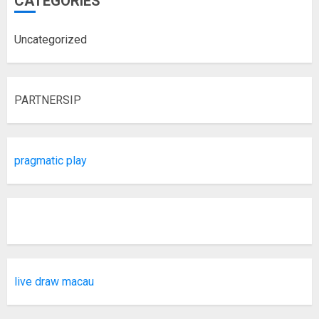
CATEGORIES
Uncategorized
PARTNERSIP
pragmatic play
Slot Demo
live draw macau